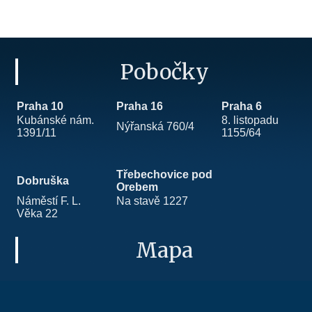
Pobočky
Praha 10
Praha 16
Praha 6
Kubánské nám.
8. listopadu
Nýřanská 760/4
1391/11
1155/64
Třebechovice pod
Dobruška
Orebem
Náměstí F. L.
Na stavě 1227
Věka 22
Mapa